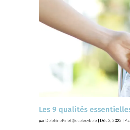
Les 9 qualités essentiell
par
DelphinePirlet@ecolecybele
|
Déc 2, 2023
|
Ac