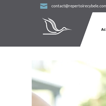

contact@repertoirecybele.co
Ac