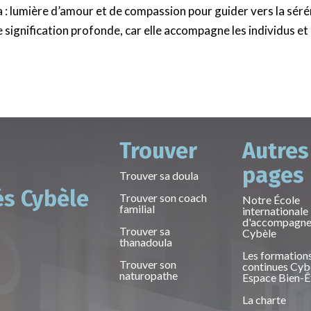
la : lumière d’amour et de compassion pour guider vers la séré
 signification profonde, car elle accompagne les individus et 
Trouver
Autres
pages
Trouver sa doula
és Cybèle
Trouver son coach
Notre École
familial
internationale
d'accompagn
Trouver sa
Cybèle
thanadoula
Les formation
Trouver son
continues Cyb
naturopathe
Espace Bien-Ê
La charte