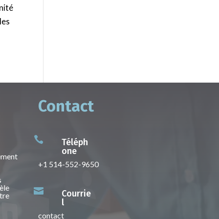
nité
les
Contact

Téléph
one
ement
+1 514-552-9650
s
èle

Courrie
tre
l
contact